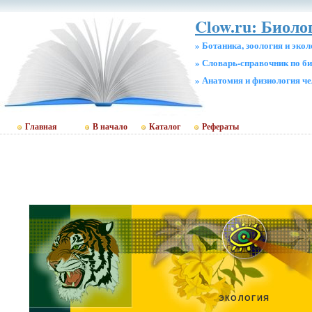
Clow.ru: Биол
» Ботаника, зоология и эко
» Словарь-справочник по б
» Анатомия и физиология ч
Главная
В начало
Каталог
Рефераты
ЭКОЛОГИЯ